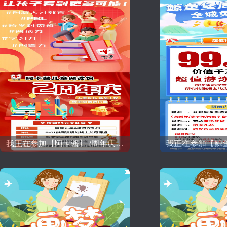
我正在参加【阿卡酱】2周年庆！抢购79元大礼包！