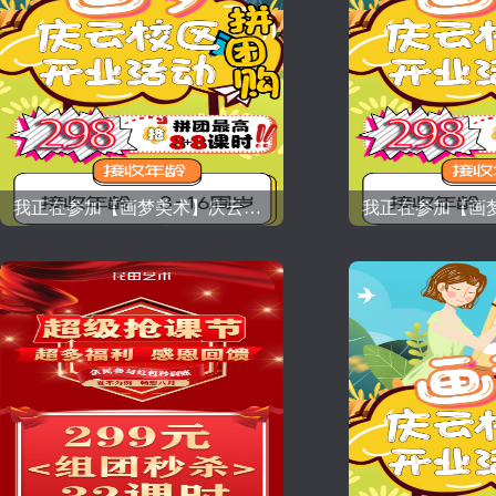
我正在参加【画梦美术】庆云校区！开业活动!拼团购！仅需298元拼团抢最高8+8课时精品课程！- 复制