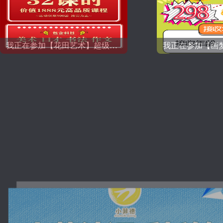
我正在参加【花田艺术】超级抢课节！299元组团秒杀32课时！还有惊喜红包！还不快抢！